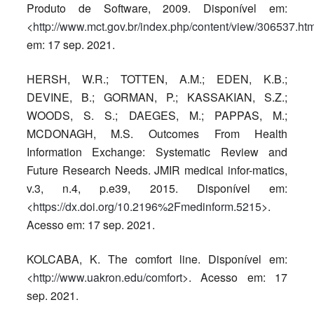
Produto de Software, 2009. Disponível em:
<
http://www.mct.gov.br/index.php/content/view/306537.htm
em: 17 sep. 2021.
HERSH, W.R.; TOTTEN, A.M.; EDEN, K.B.;
DEVINE, B.; GORMAN, P.; KASSAKIAN, S.Z.;
WOODS, S. S.; DAEGES, M.; PAPPAS, M.;
MCDONAGH, M.S. Outcomes From Health
Information Exchange: Systematic Review and
Future Research Needs. JMIR medical infor-matics,
v.3, n.4, p.e39, 2015. Disponível em:
<
https://dx.doi.org/10.2196%2Fmedinform.5215
>.
Acesso em: 17 sep. 2021.
KOLCABA, K. The comfort line. Disponível em:
<
http://www.uakron.edu/comfort
>. Acesso em: 17
sep. 2021.