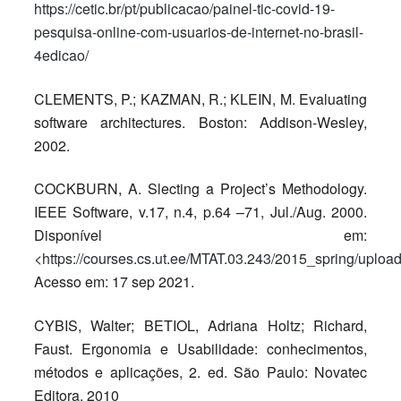
https://cetic.br/pt/publicacao/painel-tic-covid-19-
pesquisa-online-com-usuarios-de-internet-no-brasil-
4edicao/
CLEMENTS, P.; KAZMAN, R.; KLEIN, M. Evaluating
software architectures. Boston: Addison-Wesley,
2002.
COCKBURN, A. Slecting a Project’s Methodology.
IEEE Software, v.17, n.4, p.64 –71, Jul./Aug. 2000.
Disponível em:
<
https://courses.cs.ut.ee/MTAT.03.243/2015_spring/uploa
Acesso em: 17 sep 2021.
CYBIS, Walter; BETIOL, Adriana Holtz; Richard,
Faust. Ergonomia e Usabilidade: conhecimentos,
métodos e aplicações, 2. ed. São Paulo: Novatec
Editora, 2010