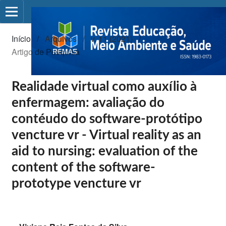
Início
/
Arquivos
/
v. 11 (2021)
/
Artigo de Pesquisa
Realidade virtual como auxílio à
enfermagem: avaliação do
contéudo do software-protótipo
vencture vr - Virtual reality as an
aid to nursing: evaluation of the
content of the software-
prototype vencture vr