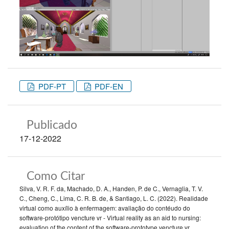
PDF-PT
PDF-EN
Publicado
17-12-2022
Como Citar
Silva, V. R. F. da, Machado, D. A., Handen, P. de C., Vernaglia, T. V.
C., Cheng, C., Lima, C. R. B. de, & Santiago, L. C. (2022). Realidade
virtual como auxílio à enfermagem: avaliação do contéudo do
software-protótipo vencture vr - Virtual reality as an aid to nursing:
evaluation of the content of the software-prototype vencture vr.