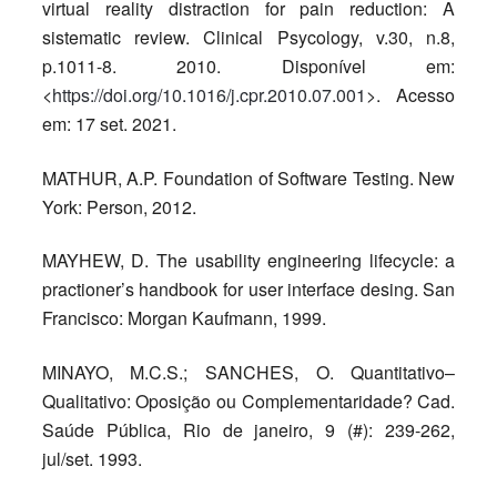
virtual reality distraction for pain reduction: A
sistematic review. Clinical Psycology, v.30, n.8,
p.1011-8. 2010. Disponível em:
<
https://doi.org/10.1016/j.cpr.2010.07.001
>. Acesso
em: 17 set. 2021.
MATHUR, A.P. Foundation of Software Testing. New
York: Person, 2012.
MAYHEW, D. The usability engineering lifecycle: a
practioner’s handbook for user interface desing. San
Francisco: Morgan Kaufmann, 1999.
MINAYO, M.C.S.; SANCHES, O. Quantitativo–
Qualitativo: Oposição ou Complementaridade? Cad.
Saúde Pública, Rio de janeiro, 9 (#): 239-262,
jul/set. 1993.