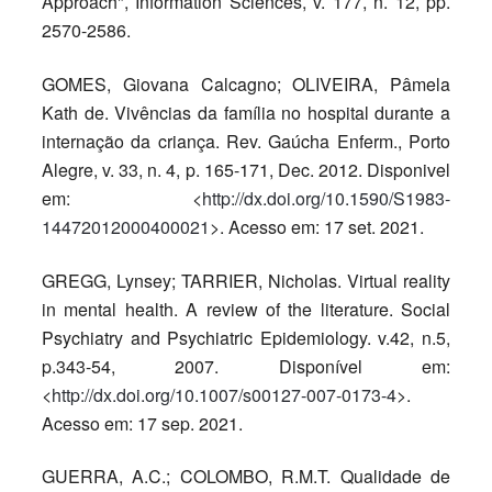
Approach", Information Sciences, v. 177, n. 12, pp.
2570-2586.
GOMES, Giovana Calcagno; OLIVEIRA, Pâmela
Kath de. Vivências da família no hospital durante a
internação da criança. Rev. Gaúcha Enferm., Porto
Alegre, v. 33, n. 4, p. 165-171, Dec. 2012. Disponivel
em: <
http://dx.doi.org/10.1590/S1983-
14472012000400021
>. Acesso em: 17 set. 2021.
GREGG, Lynsey; TARRIER, Nicholas. Virtual reality
in mental health. A review of the literature. Social
Psychiatry and Psychiatric Epidemiology. v.42, n.5,
p.343-54, 2007. Disponível em:
<
http://dx.doi.org/10.1007/s00127-007-0173-4
>.
Acesso em: 17 sep. 2021.
GUERRA, A.C.; COLOMBO, R.M.T. Qualidade de