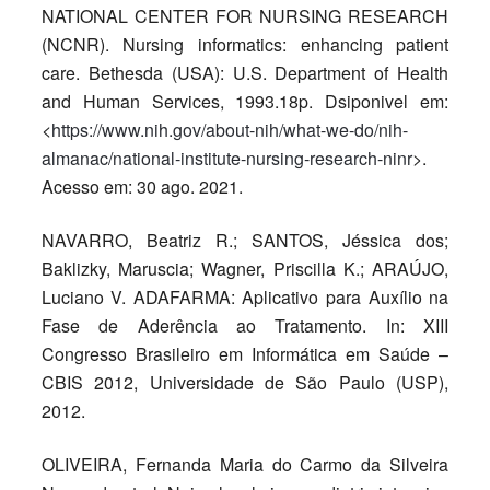
NATIONAL CENTER FOR NURSING RESEARCH
(NCNR). Nursing informatics: enhancing patient
care. Bethesda (USA): U.S. Department of Health
and Human Services, 1993.18p. Dsiponivel em:
<
https://www.nih.gov/about-nih/what-we-do/nih-
almanac/national-institute-nursing-research-ninr
>.
Acesso em: 30 ago. 2021.
NAVARRO, Beatriz R.; SANTOS, Jéssica dos;
Baklizky, Maruscia; Wagner, Priscilla K.; ARAÚJO,
Luciano V. ADAFARMA: Aplicativo para Auxílio na
Fase de Aderência ao Tratamento. In: XIII
Congresso Brasileiro em Informática em Saúde –
CBIS 2012, Universidade de São Paulo (USP),
2012.
OLIVEIRA, Fernanda Maria do Carmo da Silveira