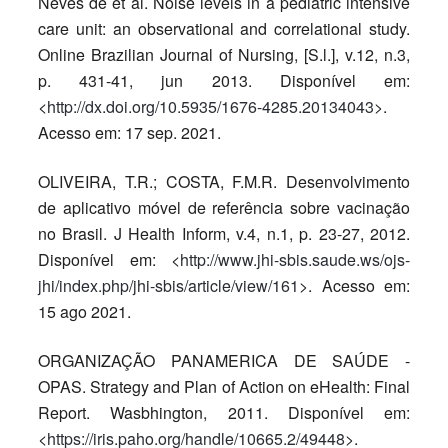
Neves de et al. Noise levels in a pediatric intensive
care unit: an observational and correlational study.
Online Brazilian Journal of Nursing, [S.l.], v.12, n.3,
p. 431-41, jun 2013. Disponível em:
<
http://dx.doi.org/10.5935/1676-4285.20134043
>.
Acesso em: 17 sep. 2021.
OLIVEIRA, T.R.; COSTA, F.M.R. Desenvolvimento
de aplicativo móvel de referência sobre vacinação
no Brasil. J Health Inform, v.4, n.1, p. 23-27, 2012.
Disponível em: <
http://www.jhi-sbis.saude.ws/ojs-
jhi/index.php/jhi-sbis/article/view/161
>. Acesso em:
15 ago 2021.
ORGANIZAÇÃO PANAMERICA DE SAÚDE -
OPAS. Strategy and Plan of Action on eHealth: Final
Report. Wasbhington, 2011. Disponível em:
<
https://iris.paho.org/handle/10665.2/49448
>.