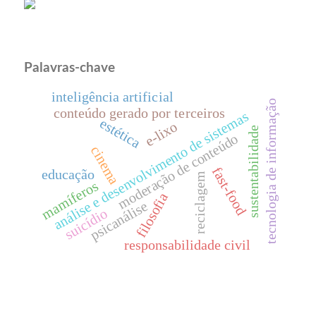
Palavras-chave
inteligência artificial
tecnologia de informação
conteúdo gerado por terceiros
análise e desenvolvimento de sistemas
estética
e-lixo
sustentabilidade
moderação de conteúdo
cinema
fast-food
educação
reciclagem
mamíferos
filosofia
psicanálise
suicídio
responsabilidade civil