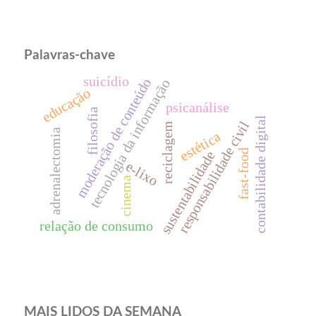
Palavras-chave
suicídio
moderação de conteúdo
tecnologia da informação
educação
psicanálise
filosofia
contabilidade digital
responsabilidade civil
reciclagem
adrenalectomia
estética
fast-food
sustentabilidade
e-lixo
cinema
relação de consumo
MAIS LIDOS DA SEMANA