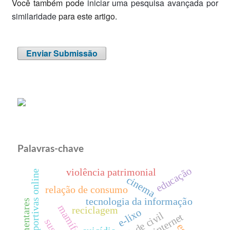
Você também pode
iniciar uma pesquisa avançada por
similaridade
para este artigo.
Enviar Submissão
Palavras-chave
educação
violência patrimonial
apostas esportivas online
cinema
relação de consumo
tecnologia da informação
mamíferos
reciclagem
e-lixo