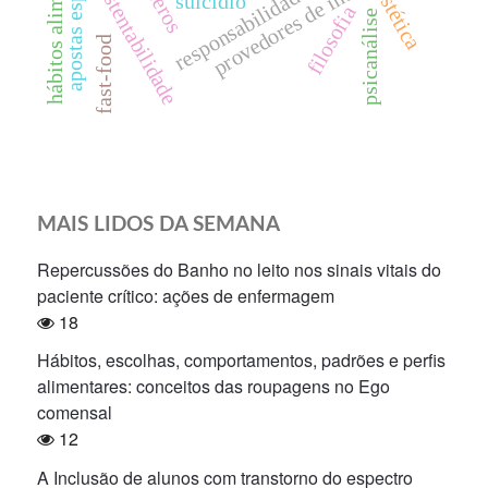
hábitos alimentares
responsabilidade civil
provedores de internet
sustentabilidade
estética
suicídio
filosofia
psicanálise
fast-food
MAIS LIDOS DA SEMANA
Repercussões do Banho no leito nos sinais vitais do
paciente crítico: ações de enfermagem
18
Hábitos, escolhas, comportamentos, padrões e perfis
alimentares: conceitos das roupagens no Ego
comensal
12
A Inclusão de alunos com transtorno do espectro