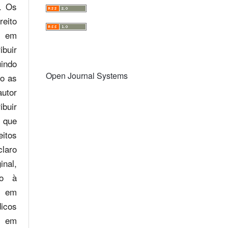
a. Os
reito
u em
ibuir
indo
Open Journal Systems
mo as
utor
ibuir
e que
itos
laro
inal,
do à
u em
icos
o em