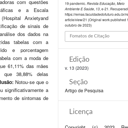
sadoras com questões
19 pandemic.
Revista Educação, Meio
Ambiente E Saúde
,
13
, e-21. Recuperad
gráficas e a Escala
https://remas.faculdadedofuturo.edu.br/
(Hospital Anxietyand
article/view/21 (Original work published 
ficação de sinais de
outubro de 2023)
 análise dos dados na
Fomatos de Citação
uzidas tabelas com a
álido e porcentagem
 tabela com a moda de
Edição
que 61,11% das mães
v. 13 (2023)
e que 38,88% delas
Notou-se que o
lusão:
Seção
 significativamente a
Artigo de Pesquisa
mento de sintomas de
Licença
Copyright (c) 2023 Rev