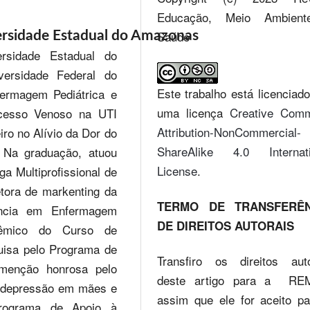
Educação, Meio Ambien
Saúde
rsidade Estadual do Amazonas
rsidade Estadual do
ersidade Federal do
Este trabalho está licenciad
ermagem Pediátrica e
uma licença
Creative Com
Acesso Venoso na UTI
Attribution-NonCommercial-
iro no Alívio da Dor do
ShareAlike 4.0 Internati
 Na graduação, atuou
License
.
a Multiprofissional de
tora de markenting da
TERMO DE TRANSFERÊN
ncia em Enfermagem
DE DIREITOS AUTORAIS
dêmico do Curso de
isa pelo Programa de
Transfiro os direitos auto
 menção honrosa pelo
deste artigo para a RE
e depressão em mães e
assim que ele for aceito p
Programa de Apoio à