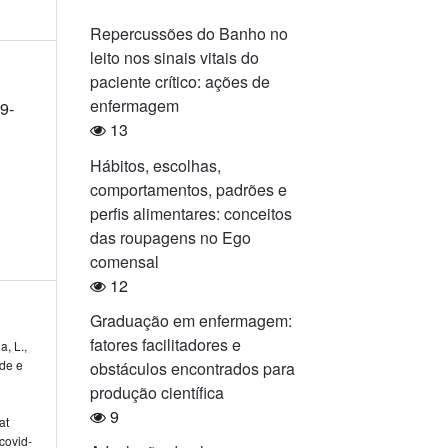
Repercussões do Banho no
leito nos sinais vitais do
paciente crítico: ações de
enfermagem
9-
13
Hábitos, escolhas,
comportamentos, padrões e
perfis alimentares: conceitos
das roupagens no Ego
comensal
12
Graduação em enfermagem:
fatores facilitadores e
, L.,
ade e
obstáculos encontrados para
produção científica
9
at
covid-