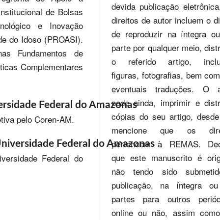
devida publicação eletrônic
Institucional de Bolsas
direitos de autor incluem o di
nológico e Inovação
de reproduzir na íntegra o
de do Idoso (PROASI).
parte por qualquer meio, distr
inas Fundamentos de
o referido artigo, inclu
áticas Complementares
figuras, fotografias, bem co
eventuais traduções. O a
pode ainda, imprimir e distr
ersidade Federal do Amazonas
cópias do seu artigo, desd
tiva pelo Coren-AM.
mencione que os dire
pertencem à REMAS. Dec
niversidade Federal do Amazonas
que este manuscrito é orig
versidade Federal do
não tendo sido submeti
publicação, na íntegra o
partes para outros periód
online ou não, assim com