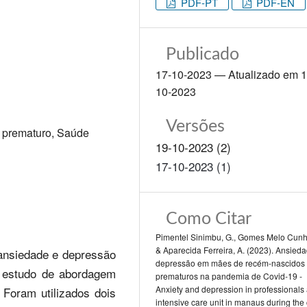
PDF-PT
PDF-EN
Publicado
17-10-2023 — Atualizado em 1
10-2023
Versões
 prematuro, Saúde
19-10-2023 (2)
17-10-2023 (1)
Como Citar
Pimentel Sinimbu, G., Gomes Melo Cunha
& Aparecida Ferreira, A. (2023). Ansied
e ansiedade e depressão
depressão em mães de recém-nascidos
estudo de abordagem
:
prematuros na pandemia de Covid-19 -
Anxiety and depression in professionals 
. Foram utilizados dois
intensive care unit in manaus during the 