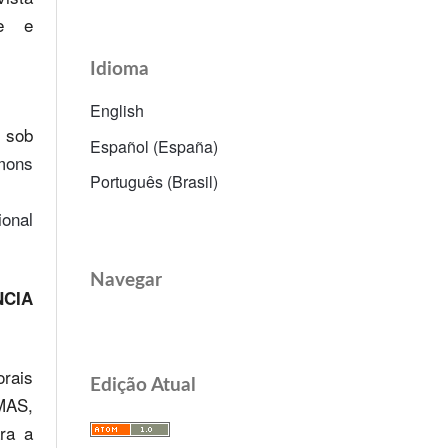
te e
Idioma
English
o sob
Español (España)
mons
Português (Brasil)
onal
Navegar
CIA
rais
Edição Atual
MAS,
ara a